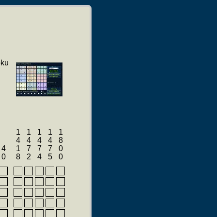
oku
1418
1472
1474
1475
1800
40