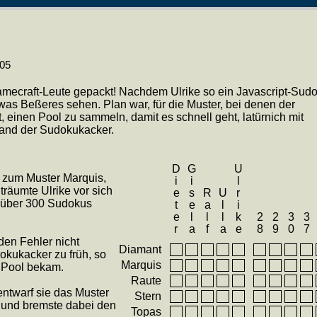
005
mecraft-Leute gepackt! Nachdem Ulrike so ein Javascript-Sud
was Beßeres sehen. Plan war, für die Muster, bei denen der
, einen Pool zu sammeln, damit es schnell geht, latürnich mit
tand der Sudokukacker.
Dieter
Gisela
Ulrike
zum Muster Marquis,
 träumte Ulrike vor sich
Ralf
Ulla
l über 300 Sudokus
28
29
30
37
den Fehler nicht
Diamant
okukacker zu früh, so
Marquis
 Pool bekam.
Raute
entwarf sie das Muster
Stern
 und bremste dabei den
Topas