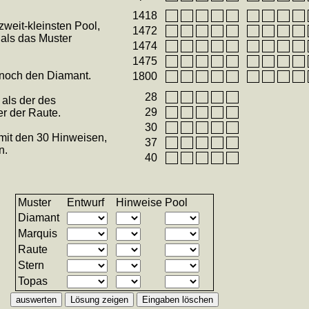
1418
weit-kleinsten Pool,
1472
 als das Muster
1474
1475
 noch den Diamant.
1800
28
 als der des
29
er der Raute.
30
 mit den 30 Hinweisen,
37
n.
40
Muster
Entwurf
Hinweise
Pool
Diamant
Marquis
Raute
Stern
Topas