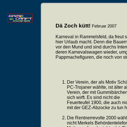
Dä Zoch kütt!
Februar 2007
Karneval in Rammelsfeld, da freut 
hier Urlaub macht. Denn die Bauer
vor den Mund und sind durchs Intern
deren Karnevalswagen wieder, umge
Pappmachefiguren, die noch von st
Der Verein, der als Motiv Sch
PC-Trojaner wählte, ist älter a
Verein, der mit Gummibärche
sich wirft. Es sind nicht die
Feuerteufel 1900, die auch ni
mit der GEZ-Abzocke zu tun 
Die Rentnerrevolte 2000 wähl
nicht Merkels Behördentelefon