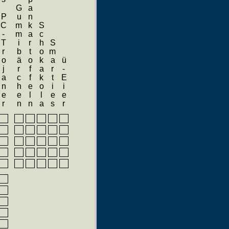
chäubles PC-Trojaner
Marzipankartoffeln
Gummibärchen
Schokakola
Smarties
ü-Eier