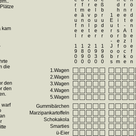
Merkels Behördentelefon
S
Hinterhofmänner 1890
GEZ-Internet-Abzocke
Rentnerrevolte 2000
Gesundheitsreform
Feuerteufel 1900
Spießbruder 1960
Seßelpuper 1930
ern..
 Plätze
1Euro-Jobs
a kam
.
hrte
n die
1.Wagen
2.Wagen
or den
3.Wagen
or den
4.Wagen
en.
5.Wagen
 warf
Gummibärchen
o
Marzipankartoffeln
man
Schokakola
r
Smarties
tte
ü-Eier