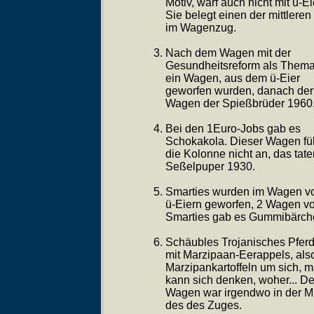
Motiv, warf auch nicht mit ü-Ei
Sie belegt einen der mittleren
im Wagenzug.
Nach dem Wagen mit der
Gesundheitsreform als Them
ein Wagen, aus dem ü-Eier
geworfen wurden, danach der
Wagen der Spießbrüder 1960
Bei den 1Euro-Jobs gab es
Schokakola. Dieser Wagen fü
die Kolonne nicht an, das tate
Seßelpuper 1930.
Smarties wurden im Wagen v
ü-Eiern geworfen, 2 Wagen v
Smarties gab es Gummibärch
Schäubles Trojanisches Pferd
mit Marzipaan-Eerappels, als
Marzipankartoffeln um sich, 
kann sich denken, woher... De
Wagen war irgendwo in der Mi
des des Zuges.