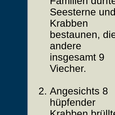
Familien durft
Seesterne un
Krabben
bestaunen, di
andere
insgesamt 9
Viecher.
Angesichts 8
hüpfender
Krabben brüllt