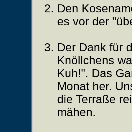
Den Kosenamen
es vor der "ü
Der Dank für 
Knöllchens w
Kuh!". Das Gan
Monat her. Uns
die Terraße r
mähen.