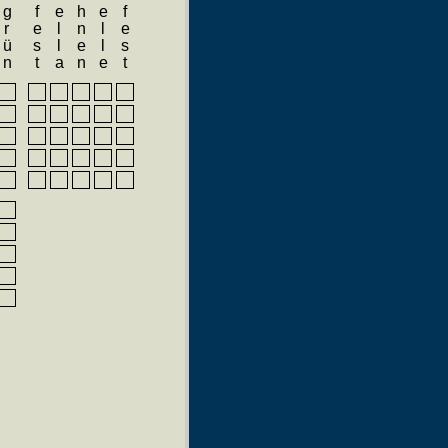
Weinfest
Mosella
grün