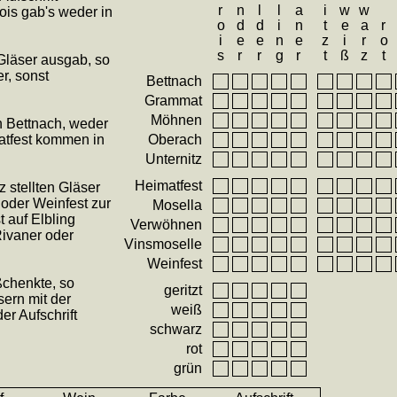
Elbling
Rivaner
geritzt
schwarz
weiß
ois gab's weder in
rot
Gläser ausgab, so
r, sonst
Bettnach
Grammat
Möhnen
n Bettnach, weder
atfest kommen in
Oberach
Unternitz
Heimatfest
 stellten Gläser
 oder Weinfest zur
Mosella
t auf Elbling
Verwöhnen
Rivaner oder
Vinsmoselle
Weinfest
chenkte, so
geritzt
sern mit der
weiß
der Aufschrift
schwarz
rot
grün